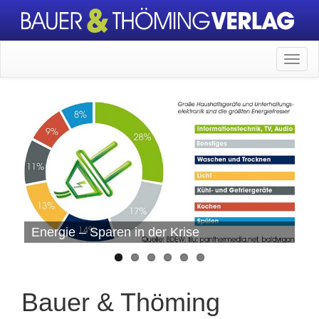
Energie – Sparen in der Krise
Je
Kr
Bauer & Thöming